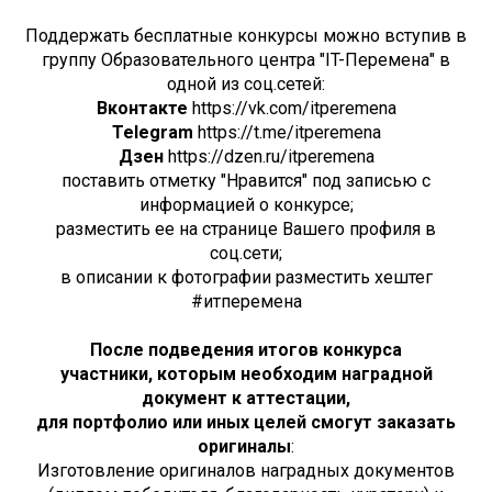
Поддержать бесплатные конкурсы можно вступив в
группу Образовательного центра "IT-Перемена" в
одной из соц.сетей:
Вконтакте
https://vk.com/itperemena
Telegram
https://t.me/itperemena
Дзен
https://dzen.ru/itperemena
поставить отметку "Нравится" под записью с
информацией о конкурсе;
разместить ее на странице Вашего профиля в
соц.сети;
в описании к фотографии разместить хештег
#итперемена
После подведения итогов конкурса
участники, которым необходим наградной
документ к аттестации,
для портфолио или иных целей смогут заказать
оригиналы
:
Изготовление оригиналов наградных документов