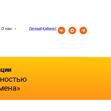
О нас
Личный
Кабинет
ации
нностью
мена»