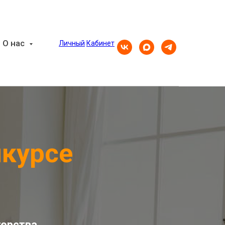
О нас
Личный
Кабинет
нкурсе
терства