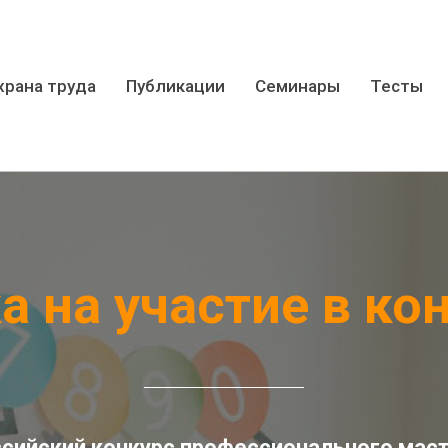
храна труда
Публикации
Семинары
Тесты
а на участие в ко
сийский конкурс профессионального мас