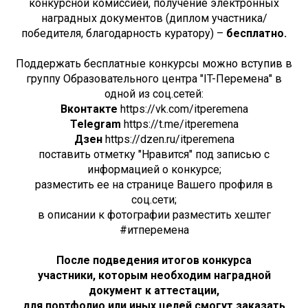
конкурсной комиссией, получение электронных
наградных документов (диплом участника/
победителя, благодарность куратору) –
бесплатно.
Поддержать бесплатные конкурсы можно вступив в
группу Образовательного центра "IT-Перемена" в
одной из соц.сетей:
Вконтакте
https://vk.com/itperemena
Telegram
https://t.me/itperemena
Дзен
https://dzen.ru/itperemena
поставить отметку "Нравится" под записью с
информацией о конкурсе;
разместить ее на странице Вашего профиля в
соц.сети;
в описании к фотографии разместить хештег
#итперемена
После подведения итогов конкурса
участники, которым необходим наградной
документ к аттестации,
для портфолио или иных целей смогут заказать