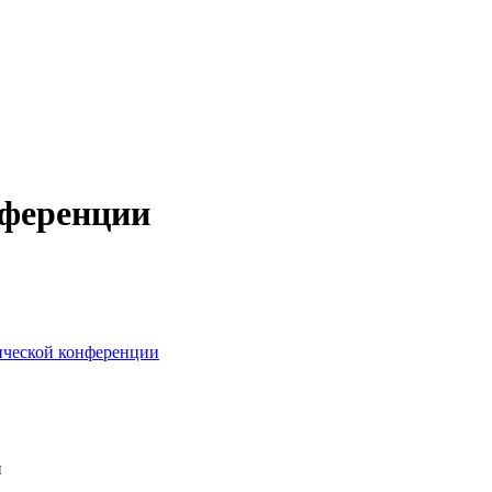
нференции
ической конференции
и