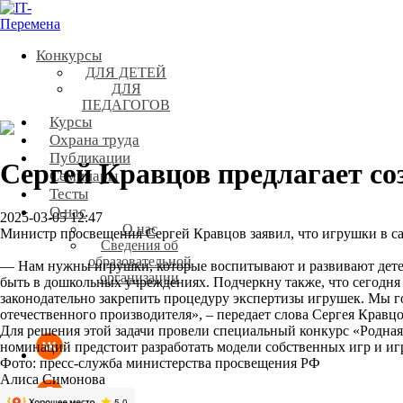
Конкурсы
ДЛЯ ДЕТЕЙ
ДЛЯ
ПЕДАГОГОВ
Курсы
Охрана труда
Публикации
Сергей Кравцов предлагает со
Семинары
Тесты
О нас
2025-03-05 12:47
О нас
Министр просвещения Сергей Кравцов заявил, что игрушки в с
Сведения об
образовательной
— Нам нужны игрушки, которые воспитывают и развивают дете
организации
быть в дошкольных учреждениях. Подчеркну также, что сегодня
законодательно закрепить процедуру экспертизы игрушек. Мы г
отечественного производителя», – передает слова Сергея Кравц
Для решения этой задачи провели специальный конкурс «Родная 
номинаций предстоит разработать модели собственных игр и игр
Фото: пресс-служба министерства просвещения РФ
Алиса Симонова