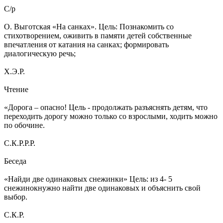
С/р
О. Выготская «На санках». Цель: Познакомить со
стихотворением, оживить в памяти детей собственные
впечатления от катания на санках; формировать
диалогическую речь;
Х.Э.Р.
Чтение
«Дорога – опасно! Цель - продолжать разъяснять детям, что
переходить дорогу можно только со взрослыми, ходить можно
по обочине.
С.К.Р.Р.Р.
Беседа
«Найди две одинаковых снежинки» Цель: из 4- 5
снежинокнужно найти две одинаковых и объяснить свой
выбор.
С.К.Р.