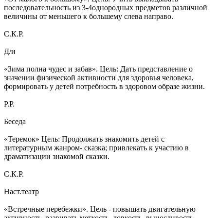
последовательность из 3-4однородных предметов различной
величины от меньшего к большему слева направо.
С.К.Р.
Д/и
«Зима полна чудес и забав». Цель: Дать представление о
значении физической активности для здоровья человека,
формировать у детей потребность в здоровом образе жизни.
Р.Р.
Беседа
«Теремок» Цель: Продолжать знакомить детей с
литературным жанром- сказка; привлекать к участию в
драматизации знакомой сказки.
С.К.Р.
Наст.театр
«Встречные перебежки». Цель - повышать двигательную
активность, развивать меткость, ловкость, выносливость.