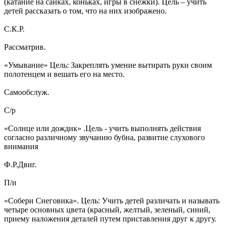
(катание на санках, коньках, игры в снежки). Цель – учить
детей рассказать о том, что на них изображено.
С.К.Р.
Рассматрив.
«Умывание» Цель: Закреплять умение вытирать руки своим
полотенцем и вешать его на место.
Самообслуж.
С/р
«Солнце или дождик» .Цель - учить выполнять действия
согласно различному звучанию бубна, развитие слухового
внимания
Ф.Р.Двиг.
П/и
«Собери Снеговика». Цель: Учить детей различать и называть
четыре основных цвета (красный, желтый, зеленый, синий,
приему наложения деталей путем приставления друг к другу.