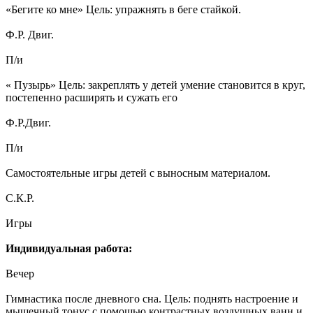
«Бегите ко мне» Цель: упражнять в беге стайкой.
Ф.Р. Двиг.
П/и
« Пузырь» Цель: закреплять у детей умение становится в круг,
постепенно расширять и сужать его
Ф.Р.Двиг.
П/и
Самостоятельные игры детей с выносным материалом.
С.К.Р.
Игры
Индивидуальная работа:
Вечер
Гимнастика после дневного сна. Цель: поднять настроение и
мышечный тонус с помощью контрастных воздушных ванн и