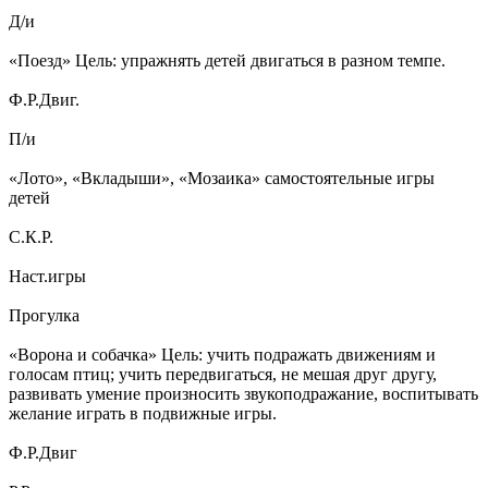
Д/и
«Поезд» Цель: упражнять детей двигаться в разном темпе.
Ф.Р.Двиг.
П/и
«Лото», «Вкладыши», «Мозаика» самостоятельные игры
детей
С.К.Р.
Наст.игры
Прогулка
«Ворона и собачка» Цель: учить подражать движениям и
голосам птиц; учить передвигаться, не мешая друг другу,
развивать умение произносить звукоподражание, воспитывать
желание играть в подвижные игры.
Ф.Р.Двиг