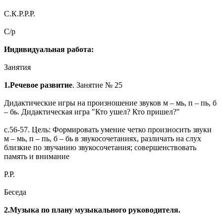
С.К.Р.Р.Р.
С/р
Индивидуальная работа:
Занятия
1.Речевое развитие
. Занятие № 25
Дидактические игры на произношение звуков м – мь, п – пь, б
– бь. Дидактическая игра "Кто ушел? Кто пришел?"
с.56-57. Цель: Формировать умение четко произносить звуки
м – мь, п – пь, б – бь в звукосочетаниях, различать на слух
близкие по звучанию звукосочетания; совершенствовать
память и внимание
Р.Р.
Беседа
2.Музыка по плану музыкального руководителя.