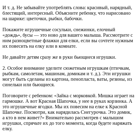
И т. д. Не забывайте употреблять слова: красивый, нарядный,
блестящий, интересный. Объясните ребенку, что нарисовано
на шарике: цветочки, рыбки, бабочки.
Покажите игрушечные сосульки, снежинки, елочный
«дождь», бусы — это ново для вашего малыша. Рассмотрите с
ним разноцветные флажки для елки, если вы сочтете нужным
их повесить на елку или в комнате.
Не давайте детям сразу же в руки бьющиеся игрушки.
2. Особое внимание уделите сюжетным игрушкам (птичкам,
рыбкам, самолетам, машинам, домикам и т. д.). Эти игрушки
могут быть сделаны из картона, пенопласта, ваты, резины, из
синельки или бьющиеся.
Поговорите с ребенком: «Зайка с морковкой. Мишка играет на
гармошке. А вот Красная Шапочка, у нее в руках корзинка. А
это игрушечные ягодки. Мы их повесим на елке к Красной
Шапочке. Посмотри, как нарядилась Снегурочка. Это домик,
а кто в нем живет?» Внимательно рассмотрев с малышом
игрушки, спрячьте их до того момента, когда будете наряжать
елку.