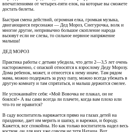
впечатлениями от четырех-пяти елок, на которые вы сможете
достать билеты.
Быстрая смена действий, огромная елка, громкая музыка,
двигающиеся персонажи — Дед Мороз, Снегурочка, волк и
многие другие, непривычно большое скопление народа
вызовут если не слезы, то сильное нервное напряжение
малыша!
ДЕД МОРОЗ
Практика работы с детьми убедила, что дети 2—3,5 лет очень
настороженно, с опаской относятся к взрослому Деду Морозу.
Дома ребенок, может, и отнесется к нему иначе. Там рядом
мама, можно подержать за руку папу, можно всегда убежать в
другую комнату и там спрятаться, и малыш держится смелее.
Не успокаивайте себя: «Мой Вовочка не плакал, он не
боялся!» А вы сами всегда ли плачете, когда вам плохо или
что-то не нравится?
В саду воспитатель наряжается прямо на глазах детей на
празднике, дает им мерить и шапку, и варежки, и бороду.
Кажется, все спокойны. Но как только воспитатель надел весь
костюм, он для них уже совсем не тетя Наташа. Вот