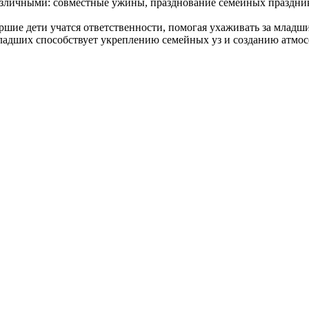
различными: совместные ужины, празднование семейных праздник
шие дети учатся ответственности, помогая ухаживать за младшим
 младших способствует укреплению семейных уз и созданию атмо