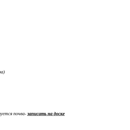
ва)
азуется почва-
записать на доске