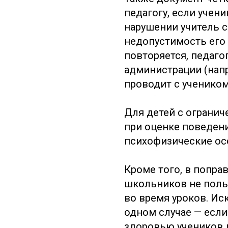
педагогу, если учен
нарушении учитель с
недопустимость его 
повторяется, педаго
администрации (напр
проводит с ученико
Для детей с ограни
при оценке поведен
психофизические ос
Кроме того, в попра
школьников не пол
во время уроков. Ис
одном случае — если
здоровью учеников 