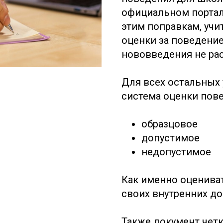
официальном портал
этим поправкам, учи
оценки за поведение
нововведения не ра
Для всех остальных 
система оценки пов
образцовое
допустимое
недопустимое
Как именно оценива
своих внутренних до
Также документ четк