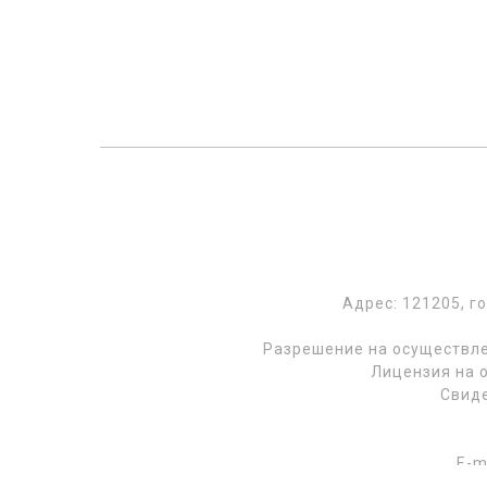
Адрес: 121205, г
Разрешение на осуществле
Лицензия на 
Свиде
E-m