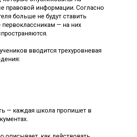
е правовой информации. Согласно
теля больше не будут ставить
 первоклассникам — на них
спространяются.
учеников вводится трехуровневая
едения:
ть — каждая школа пропишет в
кументах.
о описывает, как действовать