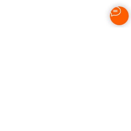
2022-2026 © Образовательный центр «IT-Перемена»
Адрес: 121205, город Москва, тер. Инновационного
Центра Сколково, Большой б-р, д. 42 стр. 1