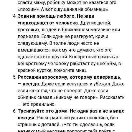
спасти маму, ребенку может не казаться это
«плохим». А вот ощущения не обманешь.
Зови на помощь любого. Не жди
«подходящего» человека.
Других детей,
прохожих, людей в ближайшем магазине или
подъезде. Если один не реагирует, кричи
следующему. В толпе люди часто не
вмешиваются, потому что думают, что это
сделает кто-то другой. Конкретный призыв к
конкретному человеку работает лучше: «Вы, в
красной куртке, помогите мне».
Расскажи взрослому, которому доверяешь,
— всегда.
Даже если испугался и убежал. Даже
если кажется, что не поверят. Даже если
обидчик сказал «никому не говори». Рассказать
— это правильно.
Тренируйте это дома. Не один раз и не в виде
лекции.
Разыграйте ситуацию: спокойно, без
страшных деталей. «Что ты сделаешь, если
незнакомый человек попросит тебя пойти с