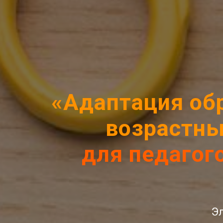
«Адаптация об
возрастны
для педагог
Э