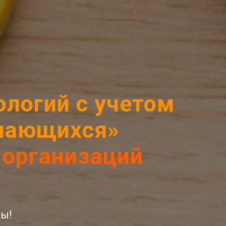
логий с учетом
учающихся
»
 организаций
ы!