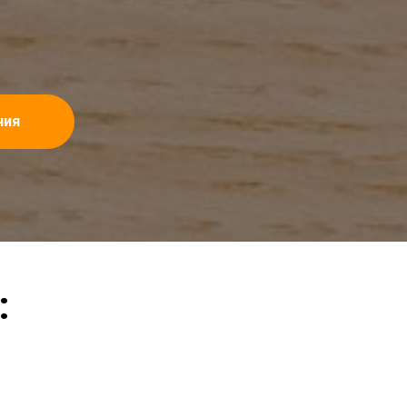
ния
: