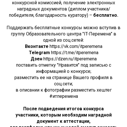
конкурсной комиссией, получение электронных
наградных документов (диплом участника/
победителя, благодарность куратору) –
бесплатно.
Поддержать бесплатные конкурсы можно вступив в
группу Образовательного центра "IT-Перемена" в
одной из соц.сетей:
Вконтакте
https://vk.com/itperemena
Telegram
https://t.me/itperemena
Дзен
https://dzen.ru/itperemena
поставить отметку "Нравится" под записью с
информацией о конкурсе;
разместить ее на странице Вашего профиля в
соц.сети;
в описании к фотографии разместить хештег
#итперемена
После подведения итогов конкурса
участники, которым необходим наградной
документ к аттестации,