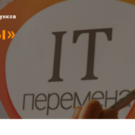
сунков
ы»