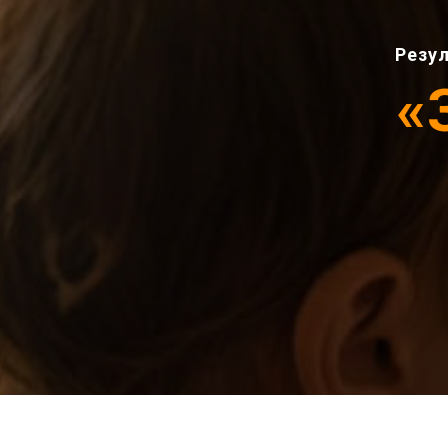
Резул
«