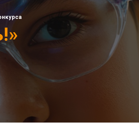
онкурса
!»