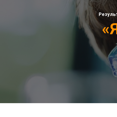
Резуль
«