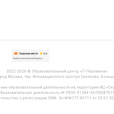
2022-2026 © Образовательный центр «IT-Перемена»
ород Москва, тер. Инновационного Центра Сколково, Большой 
ние образовательной деятельности на территории ИЦ «Ско
образовательную деятельность № Л035-01284-45/00587071 
тельство о регистрации СМИ: Эл №ФС77-83711 от 29.07.20
Аккредитация в области охраны труда: рег. номер №9841