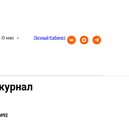
О нас
Личный
Кабинет
журнал
 И92