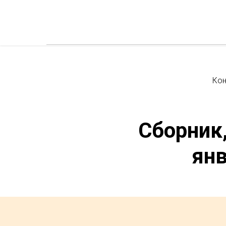
Ко
Сборник
янв