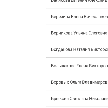
Балякова Евгения Александ
Березина Елена Вячеславо
Берникова Ульяна Олеговна
Богданова Наталия Викторо
Большакова Елена Викторо
Боровых Ольга Владимиров
Брыкова Светлана Николае