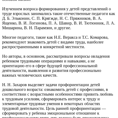
Изучением вопроса формирования у детей представлений о
труде взрослых занимались такие отечественные педагоги как
Д. Б. Эльконин, С. П. Крягжде, Н. С. Пряжников, В. А.
Ященко, В. И. Логинова, П. А. Шавир, В. И. Тютюнник, Л. А.
Мишарина, В. Н. Парамзин, и другие.
Многие педагоги, такие как Н.Е. Веракса и Т.С. Комарова,
рекомендуют знакомить детей с видами труда, наиболее
распространенными в конкретной местности.
Но авторы, в основном, рассматривали вопросы овладения
ребенком трудовыми операциями и навыками, а не
ориентацию его в сфере будущей профессиональной
деятельности, выявления и развития профессионально
важных человеческих качеств.
Н. Н. Захаров выделяет задачи профориентации детей
дошкольного возраста: ознакомить детей с профессиями, в
соответствии с возрастными особенностями привить любовь
к трудовым усилиям, сформировать интерес к труду и
элементарные трудовые умения в некоторых областях
трудовой деятельности. Цель ранней профориентации —
сформировать у ребенка эмоциональное отношение к
профессиональному миру, ему должна быть предоставлена