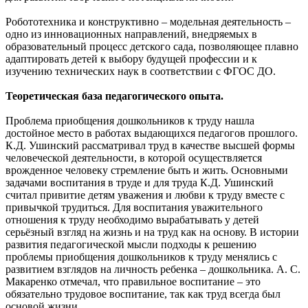
Робототехника и конструктивно – модельная деятельность –
одно из инновационных направлений, внедряемых в
образовательный процесс детского сада, позволяющее плавно
адаптировать детей к выбору будущей профессии и к
изучению технических наук в соответствии с ФГОС ДО.
Теоретическая база педагогического опыта.
Проблема приобщения дошкольников к труду нашла
достойное место в работах выдающихся педагогов прошлого.
К.Д. Ушинский рассматривал труд в качестве высшей формы
человеческой деятельности, в которой осуществляется
врожденное человеку стремление быть и жить. Основными
задачами воспитания в труде и для труда К.Д. Ушинский
считал привитие детям уважения и любви к труду вместе с
привычкой трудиться. Для воспитания уважительного
отношения к труду необходимо вырабатывать у детей
серьёзный взгляд на жизнь и на труд как на основу. В истории
развития педагогической мысли подходы к решению
проблемы приобщения дошкольников к труду менялись с
развитием взглядов на личность ребенка – дошкольника. А. С.
Макаренко отмечал, что правильное воспитание – это
обязательно трудовое воспитание, так как труд всегда был
основой жизни.