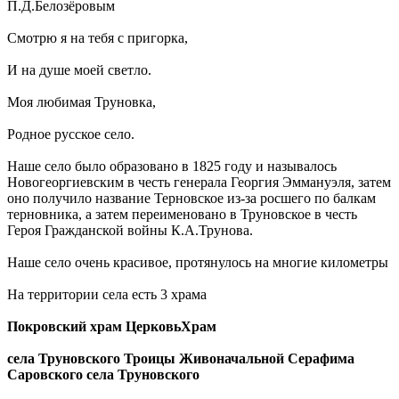
П.Д.Белозёровым
Смотрю я на тебя с пригорка,
И на душе моей светло.
Моя любимая Труновка,
Родное русское село.
Наше село было образовано в 1825 году и называлось
Новогеоргиевским в честь генерала Георгия Эммануэля, затем
оно получило название Терновское из-за росшего по балкам
терновника, а затем переименовано в Труновское в честь
Героя Гражданской войны К.А.Трунова.
Наше село очень красивое, протянулось на многие километры
На территории села есть 3 храма
Покровский храм ЦерковьХрам
села Труновского Троицы Живоначальной Серафима
Саровского села Труновского