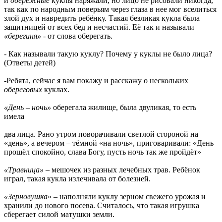
и
обережные
куклы наряжали, но лицо не рисовали никогда,
так как по народным поверьям через глаза в нее мог вселиться
злой дух и навредить ребёнку. Такая безликая кукла была
защитницей от всех бед и несчастий. Её так и называли
«берегиня»
- от слова оберегать.
- Как называли такую куклу? Почему у куклы не было лица?
(Ответы детей)
-Ребята, сейчас я вам покажу и расскажу о нескольких
обереговых
куклах.
«День – ночь»
оберегала жилище, была двуликая, то есть
имела
два лица. Рано утром поворачивали светлой стороной на
«день», а вечером – тёмной «на ночь», приговаривали: «День
прошёл спокойно, слава Богу, пусть ночь так же пройдёт»
«Травница»
– мешочек из разных лечебных трав. Ребёнок
играл, такая кукла излечивала от болезней.
«Зерновушка
» – наполняли куклу зерном свежего урожая и
хранили до нового посева. Считалось, что такая игрушка
сберегает силой матушки земли.