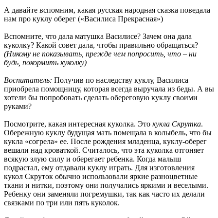
А давайте вспомним, какая русская народная сказка поведала
нам про куклу оберег («Василиса Прекрасная»)
Вспомните, что дала матушка Василисе? Зачем она дала
куколку? Какой совет дала, чтобы правильно обращаться?
(Никому не показывать, прежде чем попросить, что – ни
будь, покормить куколку)
Воспитатель:
Получив по наследству куклу, Василиса
приобрела помощницу, которая всегда выручала из беды. А вы
хотели бы попробовать сделать обереговую куклу своими
руками?
Посмотрите, какая интересная куколка. Это
кукла Скрутка
.
Обережную куклу будущая мать помещала в колыбель, что бы
кукла «согрела» ее. После рождения младенца, куклу-оберег
вешали над кроваткой. Считалось, что эта куколка отгоняет
всякую злую силу и оберегает ребенка. Когда малыш
подрастал, ему отдавали куклу играть. Для изготовления
кукол Скруток обычно использовали яркие разноцветные
ткани и нитки, поэтому они получались яркими и веселыми.
Ребенку они заменяли погремушки, так как часто их делали
связками по три или пять куколок.