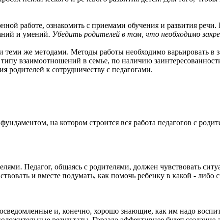
нной работе, ознакомить с приемами обучения и развития речи.
аний и умений.
Убедить родителей в том, что необходимо закре
и теми же методами. Методы работы необходимо варьировать в за
типу взаимоотношений в семье, по наличию заинтересованности 
я родителей к сотрудничеству с педагогами.
ундаментом, на котором строится вся работа педагогов с родит
ителями. Педагог, общаясь с родителями, должен чувствовать сит
ствовать и вместе подумать, как помочь ребенку в какой - либо 
сведомленные и, конечно, хорошо знающие, как им надо воспит
положительные результаты. Гораздо эффективнее будет создани