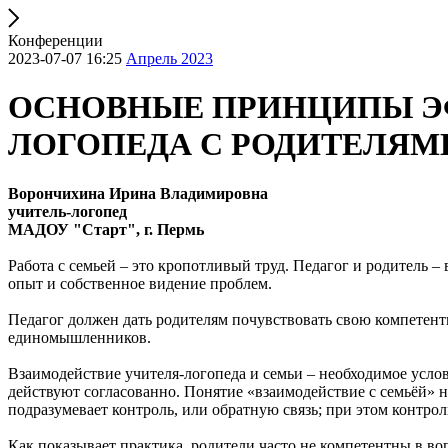
Конференции
2023-07-07 16:25
Апрель 2023
ОСНОВНЫЕ ПРИНЦИПЫ Э
ЛОГОПЕДА С РОДИТЕЛЯМИ
Ворончихина Ирина Владимировна
учитель-логопед
МАДОУ "Старт", г. Пермь
Работа с семьей – это кропотливый труд. Педагог и родитель 
опыт и собственное видение проблем.
Педагог должен дать родителям почувствовать свою компетентн
единомышленников.
Взаимодействие учителя-логопеда и семьи – необходимое услов
действуют согласованно. Понятие «взаимодействие с семьёй» не
подразумевает контроль, или обратную связь; при этом контр
Как показывает практика, родители часто не компетентны в воп