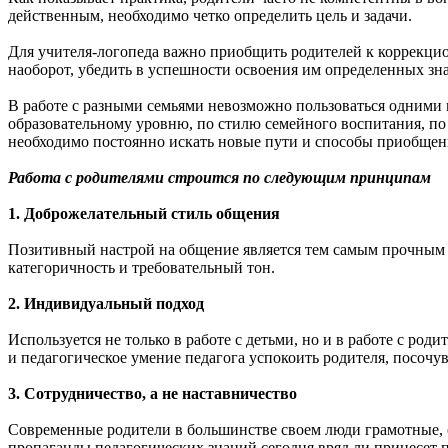
действенным, необходимо четко определить цель и задачи.
Для учителя-логопеда важно приобщить родителей к коррекцио
наоборот, убедить в успешности освоения им определенных зн
В работе с разными семьями невозможно пользоваться одними 
образовательному уровню, по стилю семейного воспитания, по 
необходимо постоянно искать новые пути и способы приобщени
Работа с родителями строится по следующим принципам
1. Доброжелательный стиль общения
Позитивный настрой на общение является тем самым прочным ф
категоричность и требовательный тон.
2. Индивидуальный подход
Используется не только в работе с детьми, но и в работе с род
и педагогическое умение педагога успокоить родителя, посочув
3. Сотрудничество, а не наставничество
Современные родители в большинстве своем люди грамотные, о
пропаганды педагогических знаний сегодня вряд ли принесет 