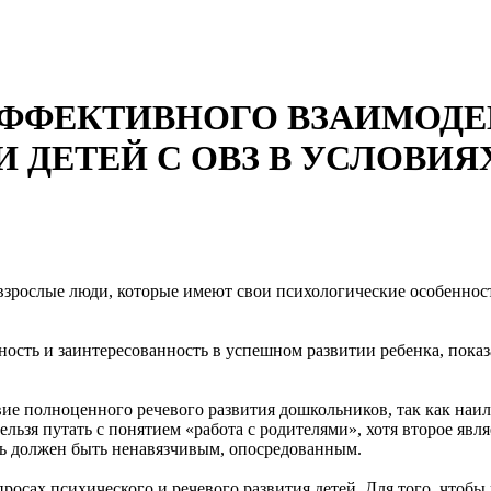
ФФЕКТИВНОГО ВЗАИМОДЕ
 ДЕТЕЙ С ОВЗ В УСЛОВИЯ
– взрослые люди, которые имеют свои психологические особенно
ость и заинтересованность в успешном развитии ребенка, показа
ие полноценного речевого развития дошкольников, так как наил
льзя путать с понятием «работа с родителями», хотя второе явл
оль должен быть ненавязчивым, опосредованным.
росах психического и речевого развития детей. Для того, чтобы