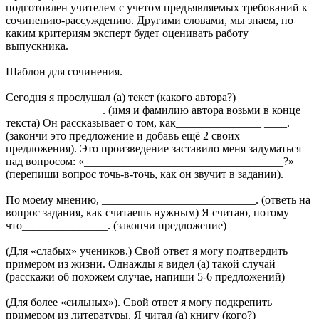
подготовлен учителем с учетом предъявляемых требований к
сочинению-рассуждению. Другими словами, мы знаем, по
каким критериям эксперт будет оценивать работу
выпускника.
Шаблон для сочинения.
Сегодня я прослушал (а) текст (какого автора?)
_________________. (имя и фамилию автора возьми в конце
текста) Он рассказывает о том, как_______________ ____.
(закончи это предложение и добавь ещё 2 своих
предложения). Это произведение заставило меня задуматься
над вопросом: «___________________________________?»
(перепиши вопрос точь-в-точь, как он звучит в задании).
По моему мнению, ___________________________. (ответь на
вопрос задания, как считаешь нужным) Я считаю, потому
что_______________. (закончи предложение)
(Для «слабых» учеников.) Свой ответ я могу подтвердить
примером из жизни. Однажды я видел (а) такой случай
(расскажи об похожем случае, напиши 5-6 предложений)
(Для более «сильных»). Свой ответ я могу подкрепить
примером из литературы. Я читал (а) книгу (кого?)