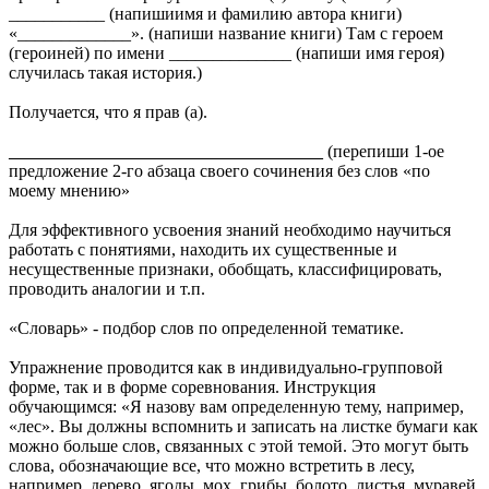
___________ (напишиимя и фамилию автора книги)
«_____________». (напиши название книги) Там с героем
(героиней) по имени ______________ (напиши имя героя)
случилась такая история.)
Получается, что я прав (а).
____________________________________
(перепиши 1-ое
предложение 2-го абзаца своего сочинения без слов «по
моему мнению»
Для эффективного усвоения знаний необходимо научиться
работать с понятиями, находить их существенные и
несущественные признаки, обобщать, классифицировать,
проводить аналогии и т.п.
«Словарь» - подбор слов по определенной тематике.
Упражнение проводится как в индивидуально-групповой
форме, так и в форме соревнования. Инструкция
обучающимся: «Я назову вам определенную тему, например,
«лес». Вы должны вспомнить и записать на листке бумаги как
можно больше слов, связанных с этой темой. Это могут быть
слова, обозначающие все, что можно встретить в лесу,
например, дерево, ягоды, мох, грибы, болото, листья, муравей,