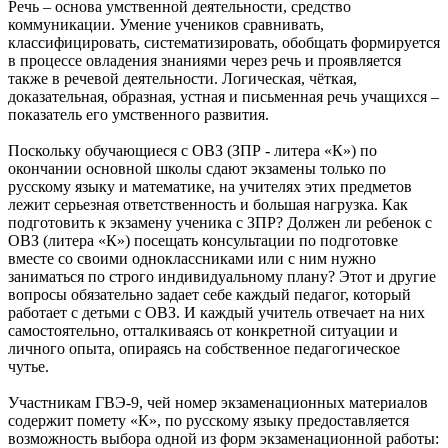
Речь – основа умственной деятельности, средство
коммуникации. Умение учеников сравнивать,
классифицировать, систематизировать, обобщать формируется
в процессе овладения знаниями через речь и проявляется
также в речевой деятельности. Логическая, чёткая,
доказательная, образная, устная и письменная речь учащихся –
показатель его умственного развития.
Поскольку обучающиеся с ОВЗ (ЗПР - литера «К») по
окончании основной школы сдают экзамены только по
русскому языку и математике, на учителях этих предметов
лежит серьезная ответственность и большая нагрузка. Как
подготовить к экзамену ученика с ЗПР? Должен ли ребенок с
ОВЗ (литера «К») посещать консультации по подготовке
вместе со своими одноклассниками или с ним нужно
заниматься по строго индивидуальному плану? Этот и другие
вопросы обязательно задает себе каждый педагог, который
работает с детьми с ОВЗ. И каждый учитель отвечает на них
самостоятельно, отталкиваясь от конкретной ситуации и
личного опыта, опираясь на собственное педагогическое
чутье.
Участникам ГВЭ-9, чей номер экзаменационных материалов
содержит помету «К», по русскому языку предоставляется
возможность выбора одной из форм экзаменационной работы: