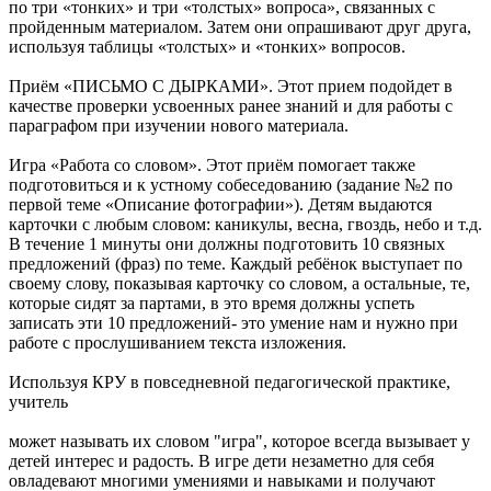
по три «тонких» и три «толстых» вопроса», связанных с
пройденным материалом. Затем они опрашивают друг друга,
используя таблицы «толстых» и «тонких» вопросов.
Приём «ПИСЬМО С ДЫРКАМИ». Этот прием подойдет в
качестве проверки усвоенных ранее знаний и для работы с
параграфом при изучении нового материала.
Игра «Работа со словом». Этот приём помогает также
подготовиться и к устному собеседованию (задание №2 по
первой теме «Описание фотографии»). Детям выдаются
карточки с любым словом: каникулы, весна, гвоздь, небо и т.д.
В течение 1 минуты они должны подготовить 10 связных
предложений (фраз) по теме. Каждый ребёнок выступает по
своему слову, показывая карточку со словом, а остальные, те,
которые сидят за партами, в это время должны успеть
записать эти 10 предложений- это умение нам и нужно при
работе с прослушиванием текста изложения.
Используя КРУ в повседневной педагогической практике,
учитель
может называть их словом "игра", которое всегда вызывает у
детей интерес и радость. В игре дети незаметно для себя
овладевают многими умениями и навыками и получают