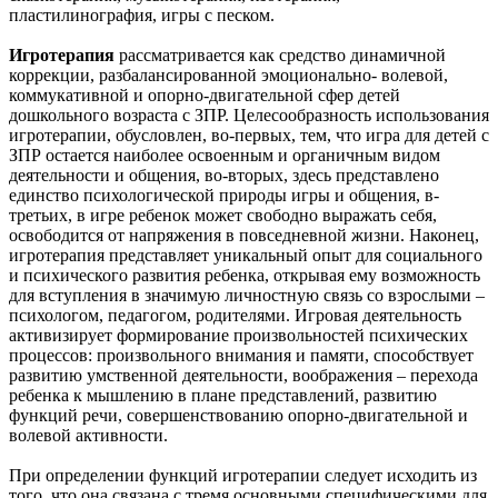
пластилинография, игры с песком.
Игротерапия
рассматривается как средство динамичной
коррекции, разбалансированной эмоционально- волевой,
коммукативной и опорно-двигательной сфер детей
дошкольного возраста с ЗПР. Целесообразность использования
игротерапии, обусловлен, во-первых, тем, что игра для детей с
ЗПР остается наиболее освоенным и органичным видом
деятельности и общения, во-вторых, здесь представлено
единство психологической природы игры и общения, в-
третьих, в игре ребенок может свободно выражать себя,
освободится от напряжения в повседневной жизни. Наконец,
игротерапия представляет уникальный опыт для социального
и психического развития ребенка, открывая ему возможность
для вступления в значимую личностную связь со взрослыми –
психологом, педагогом, родителями. Игровая деятельность
активизирует формирование произвольностей психических
процессов: произвольного внимания и памяти, способствует
развитию умственной деятельности, воображения – перехода
ребенка к мышлению в плане представлений, развитию
функций речи, совершенствованию опорно-двигательной и
волевой активности.
При определении функций игротерапии следует исходить из
того, что она связана с тремя основными специфическими для