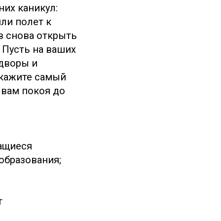
них каникул:
или полет к
в снова открыть
 Пусть на ваших
 дворы и
окажите самый
 вам покоя до
ащиеся
образования;
т