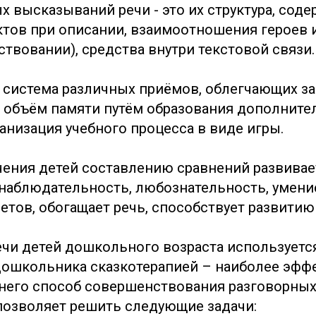
х высказываний речи - это их структура, сод
ктов при описании, взаимоотношения героев 
твовании), средства внутри текстовой связи.
 система различных приёмов, облегчающих з
 объём памяти путём образования дополните
анизация учебного процесса в виде игры.
чения детей составлению сравнений развивае
аблюдательность, любознательность, умени
етов, обогащает речь, способствует развитию
ечи детей дошкольного возраста используется
дошкольника сказкотерапией – наиболее эфф
него способ совершенствования разговорных
позволяет решить следующие задачи: