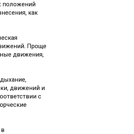
ых положений
знесения, как
ческая
движений. Проще
чные движения,
 дыхание,
ки, движений и
соответствии с
ворческие
 в