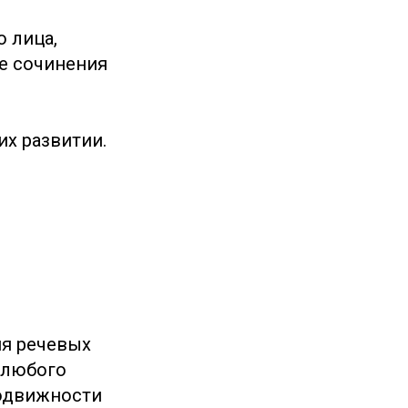
о лица,
же сочинения
их развитии.
ия речевых
 любого
подвижности