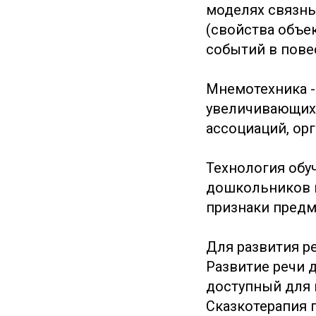
моделях связны
(свойства объе
событий в повес
Мнемотехника -
увеличивающих
ассоциаций, орг
Технология обу
дошкольников н
признаки предм
Для развития р
Развитие речи 
доступный для 
Сказкотерапия 