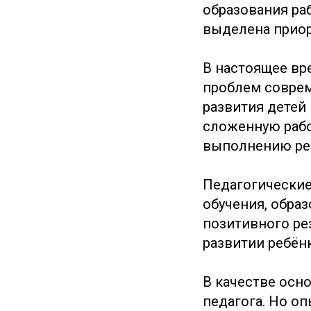
образования ра
выделена прио
В настоящее вр
проблем соврем
развития детей
сложенную рабо
выполнению ре
Педагогические
обучения, обра
позитивного ре
развитии ребён
В качестве осн
педагога. Но о